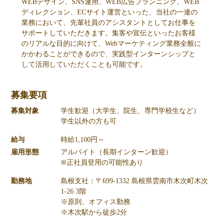
WEBデザイン、SNS運用、WEB広告プランニング、WEB
ディレクション、ECサイト運営といった、当社の一連の
業務において、先輩社員のアシスタントとしてお仕事を
サポートしていただきます。集客や宣伝といったお客様
のリアルな目的に向けて、Webマーケティング業務全般に
かかわることができるので、実践型インターンシップと
して活用していただくことも可能です。
募集要項
募集対象
学生歓迎（大学生、院生、専門学校生など）
学生以外の方も可
給与
時給1,100円～
雇用形態
アルバイト（長期インターン歓迎）
※正社員登用の可能性あり
勤務地
島根支社：〒699-1332 島根県雲南市木次町木次
1-26 3階
※原則、オフィス勤務
※木次駅から徒歩2分