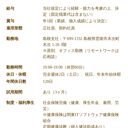
給与
当社規定により経験・能力を考慮の上、決
定（固定残業代は含まない）
賞与
年1回（業績、個人成績により決定）
雇用形態
正社員、契約社員
勤務地
島根支社：〒699-1332 島根県雲南市木次町
木次 1-26 3階
※原則、オフィス勤務（リモートワークは
応相談）
勤務時間
10:00-19:00（休憩60分）
休日・休暇
完全週休2日（土日）、祝日、年末年始休暇
年間休日数
120日
試用期間
あり（3ヶ月）
制度・福利厚生
社会保険完備（健康、厚生年金、雇用、労
災）
※健康保険は関東ITソフトウェア健康保険
組合
定期健康診断（婦人健診助成あり）